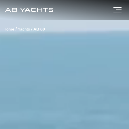
/
/
Home
Yachts
AB 80