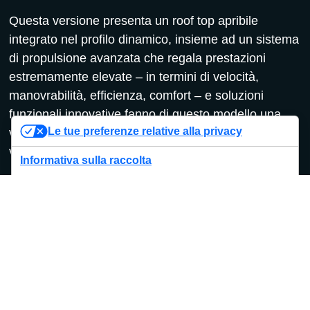
Questa versione presenta un roof top apribile
integrato nel profilo dinamico, insieme ad un sistema
di propulsione avanzata che regala prestazioni
estremamente elevate – in termini di velocità,
manovrabilità, efficienza, comfort – e soluzioni
funzionali innovative fanno di questo modello una
Le tue preferenze relative alla privacy
vera e propria “auto da corsa” dei mari. Per vivere la
vita in mare come mai prima d’ora.
Informativa sulla raccolta